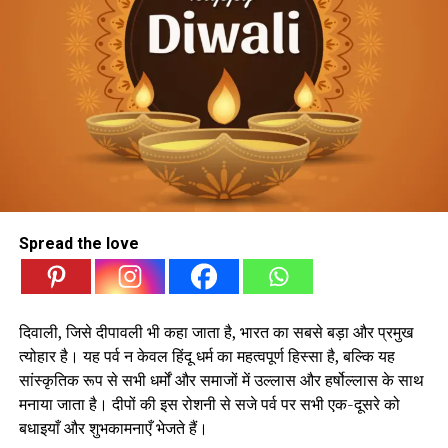
दीप जलाएं और रोशनी फैलाएं, हर दिल को खुशियों से महकाएं। आपको
दीपावली की हार्दिक शुभकामनाएं।
दीयों की रोशनी से आपके जीवन में उजाला हो, दीपावली की ढेर सारी
शुभकामनाएं।
Spread the love
दीप जलाओ, खुशियां मनाओ, इस पावन पर्व पर लक्ष्मी जी का आशीर्वाद
पाओ। शुभ दीपावली।
दिवाली, जिसे दीपावली भी कहा जाता है, भारत का सबसे बड़ा और प्रमुख
त्योहार है। यह पर्व न केवल हिंदू धर्म का महत्वपूर्ण हिस्सा है, बल्कि यह
सांस्कृतिक रूप से सभी धर्मों और समाजों में उल्लास और हर्षोल्लास के साथ
दीयों का प्रकाश, मिठाई की मिठास, रंगोली की सजावट, और अपनों का
मनाया जाता है। दीपों की इस रोशनी से सजे पर्व पर सभी एक-दूसरे को
प्यार, यही है दीपावली का त्योहार।
बधाइयाँ और शुभकामनाएँ भेजते हैं।