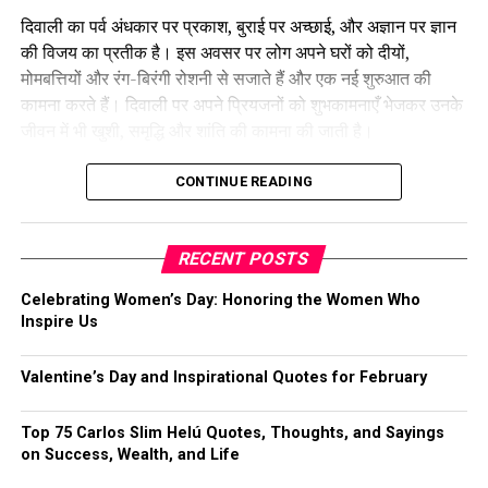
दिवाली का पर्व अंधकार पर प्रकाश, बुराई पर अच्छाई, और अज्ञान पर ज्ञान
की विजय का प्रतीक है। इस अवसर पर लोग अपने घरों को दीयों,
इस दिवाली आपका जीवन रोशनी से भर जाए, और हर दिन खुशियां आपके
मोमबत्तियों और रंग-बिरंगी रोशनी से सजाते हैं और एक नई शुरुआत की
द्वार आएं। दीपावली की शुभकामनाएं।
कामना करते हैं। दिवाली पर अपने प्रियजनों को शुभकामनाएँ भेजकर उनके
जीवन में भी खुशी, समृद्धि और शांति की कामना की जाती है।
दीयों की तरह आपके जीवन में भी रौशनी फैलती रहे और आपका घर सुख-
CONTINUE READING
समृद्धि से भरा रहे। शुभ दीपावली।
RECENT POSTS
लक्ष्मी जी का आपके घर में आगमन हो, सुख और समृद्धि का वास हो।
Celebrating Women’s Day: Honoring the Women Who
दीपावली की शुभकामनाएं।
Inspire Us
Valentine’s Day and Inspirational Quotes for February
दीपों की रौशनी से अंधकार दूर हो, और खुशियों की रौशनी आपके जीवन में
Top 75 Carlos Slim Helú Quotes, Thoughts, and Sayings
हमेशा के लिए हो।
on Success, Wealth, and Life